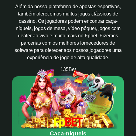
Além da nossa plataforma de apostas esportivas,
também oferecemos muitos jogos clássicos de
cassino. Os jogadores podem encontrar caça-
níqueis, jogos de mesa, vídeo pôquer, jogos com
dealer ao vivo e muito mais no Fpbet. Fizemos
parcerias com os melhores fornecedores de
software para oferecer aos nossos jogadores uma
experiência de jogo de alta qualidade.
135Bet
Caça-níqueis