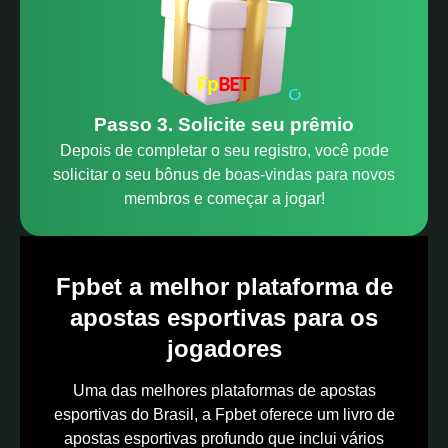
Passo 3. Solicite seu prêmio
Depois de completar o seu registro, você pode
solicitar o seu bônus de boas-vindas para novos
membros e começar a jogar!
Fpbet a melhor plataforma de
apostas esportivas para os
jogadores
Uma das melhores plataformas de apostas
esportivas do Brasil, a Fpbet oferece um livro de
apostas esportivas profundo que inclui vários