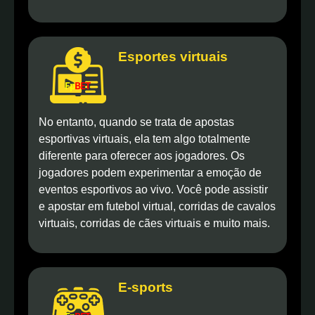
Esportes virtuais
No entanto, quando se trata de apostas
esportivas virtuais, ela tem algo totalmente
diferente para oferecer aos jogadores. Os
jogadores podem experimentar a emoção de
eventos esportivos ao vivo. Você pode assistir
e apostar em futebol virtual, corridas de cavalos
virtuais, corridas de cães virtuais e muito mais.
E-sports