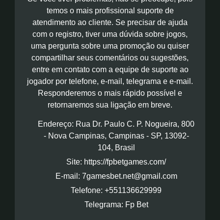
temos o mais profissional suporte de
atendimento ao cliente. Se precisar de ajuda
com o registro, tiver uma dúvida sobre jogos,
uma pergunta sobre uma promoção ou quiser
compartilhar seus comentários ou sugestões,
entre em contato com a equipe de suporte ao
jogador por telefone, e-mail, telegrama e e-mail.
Responderemos o mais rápido possível e
retornaremos sua ligação em breve.
Endereço: Rua Dr. Paulo C. P. Nogueira, 800
- Nova Campinas, Campinas - SP, 13092-
104, Brasil
Site: https://fpbetgames.com/
E-mail:
7gamesbet.net@gmail.com
Telefone: +551136629999
Telegrama: Fp Bet