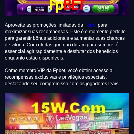
Aproveite as promoções limitadas da
Fpbet
para
maximizar suas recompensas. Este é o momento perfeito
para garantir bônus adicionais e aumentar suas chances
de vitória. Com ofertas que não duram para sempre, é
essencial agir rapidamente e desfrutar dos benefícios
enquanto estão disponíveis.
Como membro VIP da Fpbet, você obtém acesso a
recompensas exclusivas e privilégios especiais,
destacando seu compromisso com os jogadores leais.