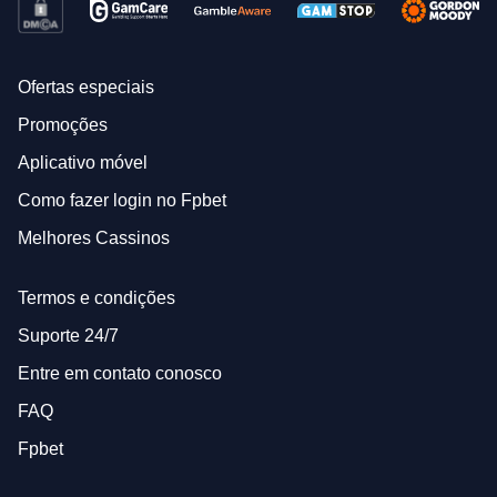
Ofertas especiais
Promoções
Aplicativo móvel
Como fazer login no Fpbet
Melhores Cassinos
Termos e condições
Suporte 24/7
Entre em contato conosco
FAQ
Fpbet