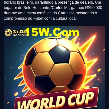
horário brasileiro, garantindo a presença de dealers. Um
jogador de Belo Horizonte, 'Carlos M.', ganhou R$50,000
durante uma mesa temática do Carnaval, mostrando o
compromisso do Fpbet com a cultura local.