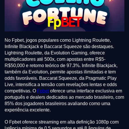
No Fpbet, jogos populares como Lightning Roulette,
Infinite Blackjack e Baccarat Squeeze são destaques.
Lightning Roulette, da Evolution Gaming, oferece
multiplicadores até 500x, com apostas entre R$5-
R$50,000 e retorno teórico de 97.3%. Infinite Blackjack,
também da Evolution, permite apostas ilimitadas e tem
odds favoráveis. Baccarat Squeeze, da Pragmatic Play
Live, intensifica a tensão com revelações lentas e odds
competitivas. O
Fpbet
oferece uma interface exclusiva em
português e dealers dedicados ao mercado brasileiro, com
85% dos jogadores brasileiros avaliando como uma
experiência excelente.
O Fpbet oferece streaming em alta definição 1080p com
latência mínima de 0.5 segundos e até 8 ângulos de