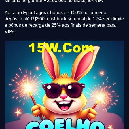
sistema ao ganhar R$100,000 no Blackjack VIP.
Adira ao Fpbet agora: bônus de 100% no primeiro
depósito até R$500, cashback semanal de 12% sem limite
e bônus de recarga de 25% aos finais de semana para
VIPs.