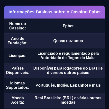
Informações Básicas sobre o Cassino Fpbet
Nome do
Fpbet
Cassino:
Ano de
Quase dez anos
Fundação:
Licenciado e regulamentado pela
Licenças:
Autoridade de Jogos de Malta
Países
Disponível para jogadores do Brasil e
Disponíveis:
diversos outros países
Idiomas
Português, Inglês, Espanhol e mais
Suportados:
Moeda
Real Brasileiro (BRL) e várias outras
Aceita:
moedas