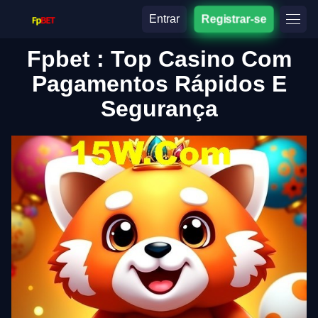
Entrar
Registrar-se
Fpbet : Top Casino Com
Pagamentos Rápidos E
Segurança