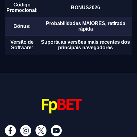
Código
BONUS2026
Promocional:
Probabilidades MAIORES, retirada
Bônus:
rápida
Versão de
Suporta as versões mais recentes dos
Software:
principais navegadores