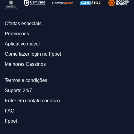
Ofertas especiais
Promoções
Aplicativo móvel
Como fazer login no Fpbet
Melhores Cassinos
Termos e condições
Suporte 24/7
Entre em contato conosco
FAQ
Fpbet