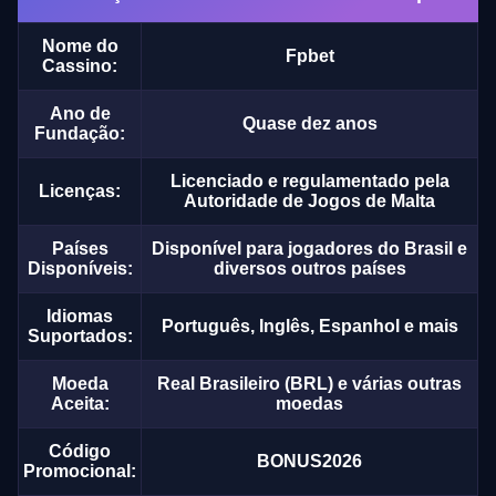
Nome do
Fpbet
Cassino:
Ano de
Quase dez anos
Fundação:
Licenciado e regulamentado pela
Licenças:
Autoridade de Jogos de Malta
Países
Disponível para jogadores do Brasil e
Disponíveis:
diversos outros países
Idiomas
Português, Inglês, Espanhol e mais
Suportados:
Moeda
Real Brasileiro (BRL) e várias outras
Aceita:
moedas
Código
BONUS2026
Promocional: