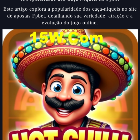
Este artigo explora a popularidade dos caça-níqueis no site
de apostas Fpbet, detalhando sua variedade, atração e a
evolução do jogo online.