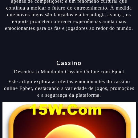
apenas de competições; é um fenômeno cultural que
continua a moldar o futuro do entretenimento. À medida
que novos jogos são lançados e a tecnologia avança, os
eSports prometem oferecer experiências ainda mais
emocionantes para os fãs e jogadores ao redor do mundo.
Cassino
Descubra o Mundo do Cassino Online com Fpbet
Este artigo explora as ofertas emocionantes do cassino
online Fpbet, destacando a variedade de jogos, promoções
e a segurança da plataforma.