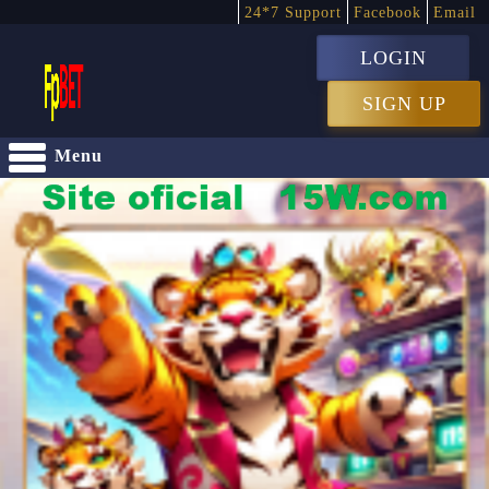
24*7 Support
Facebook
Email
LOGIN
SIGN UP
Menu