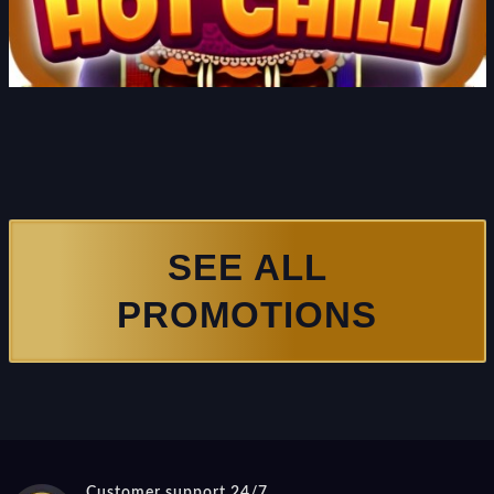
SEE ALL
PROMOTIONS
Customer support 24/7