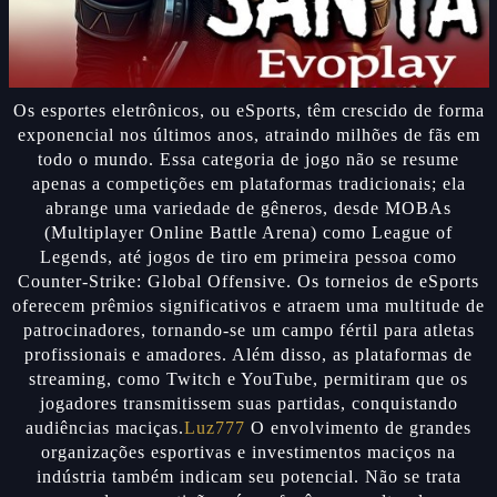
Os esportes eletrônicos, ou eSports, têm crescido de forma
exponencial nos últimos anos, atraindo milhões de fãs em
todo o mundo. Essa categoria de jogo não se resume
apenas a competições em plataformas tradicionais; ela
abrange uma variedade de gêneros, desde MOBAs
(Multiplayer Online Battle Arena) como League of
Legends, até jogos de tiro em primeira pessoa como
Counter-Strike: Global Offensive. Os torneios de eSports
oferecem prêmios significativos e atraem uma multitude de
patrocinadores, tornando-se um campo fértil para atletas
profissionais e amadores. Além disso, as plataformas de
streaming, como Twitch e YouTube, permitiram que os
jogadores transmitissem suas partidas, conquistando
audiências maciças.
Luz777
O envolvimento de grandes
organizações esportivas e investimentos maciços na
indústria também indicam seu potencial. Não se trata