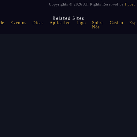
Copyrights © 2026 All Rights Reserved by
Fpbet
Related Sites
de
Eventos
Dicas
Aplicativo
Jogo
Sobre
Casino
Esp
Nós