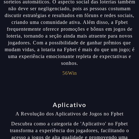
sorteios automáticos. O aspecto social das loterias também
não deve ser negligenciado, pois as pessoas costumam
discutir estratégias e resultados em fóruns e redes sociais,
criando uma comunidade ativa. Além disso, a Fpbet
frequentemente oferece promoções e bônus em jogos de
loteria, tornando a seção ainda mais atraente para novos
jogadores. Com a possibilidade de ganhar prêmios que
mudam vidas, a lotaria na Fpbet é mais do que um jogo; é
uma experiência emocionante repleta de expectativas e
sonhos.
56Win
Aplicativo
A Revolução dos Aplicativos de Jogos no Fpbet
Descubra como a categoria de 'Aplicativo' no Fpbet
transforma a experiência dos jogadores, facilitando o
acesso a jogos de alta qualidade e promovendo uma