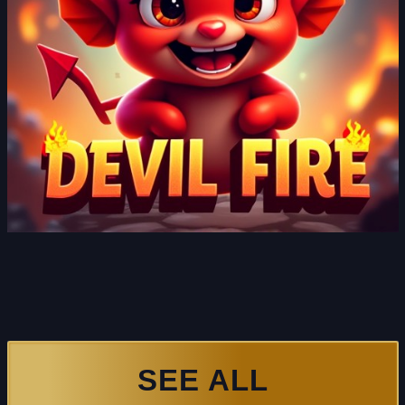
SEE ALL