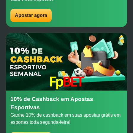
Apostar agora
10% de Cashback em Apostas
Esportivas
Ganhe 10% de cashback em suas apostas grátis em
esportes toda segunda-feira!