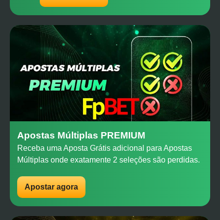
Apostas Múltiplas PREMIUM
Receba uma Aposta Grátis adicional para Apostas
Múltiplas onde exatamente 2 seleções são perdidas.
Apostar agora