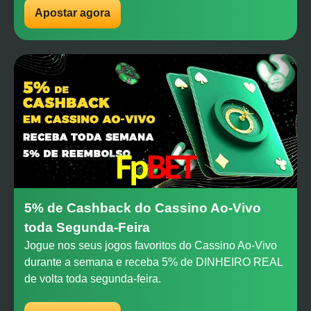
Apostar agora
5% de Cashback do Cassino Ao-Vivo
toda Segunda-Feira
Jogue nos seus jogos favoritos do Cassino Ao-Vivo
durante a semana e receba 5% de DINHEIRO REAL
de volta toda segunda-feira.