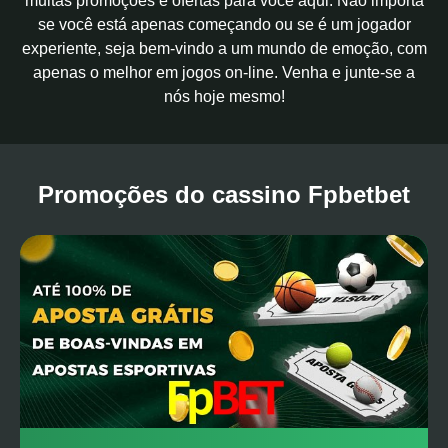
muitas promoções e ofertas para você aqui. Não importa
se você está apenas começando ou se é um jogador
experiente, seja bem-vindo a um mundo de emoção, com
apenas o melhor em jogos on-line. Venha e junte-se a
nós hoje mesmo!
Promoções do cassino Fpbetbet