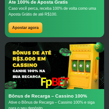
Ate 100% de Aposta Gratis
Caso você perca, receba 100% de volta como uma
Aposta Grátis de até R$100.
Apostar agora
Bônus de Recarga – Cassino 100%
Ative o Bônus de Recarga – Cassino 100% e siga
para o seu depósito.