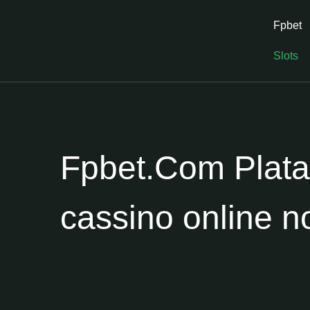
Fpbet
Slots
Fpbet.Com Plata
cassino online no