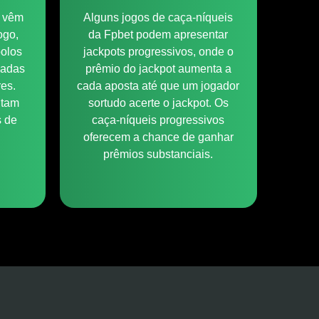
t vêm
Alguns jogos de caça-níqueis
ogo,
da Fpbet podem apresentar
bolos
jackpots progressivos, onde o
odadas
prêmio do jackpot aumenta a
res.
cada aposta até que um jogador
ntam
sortudo acerte o jackpot. Os
 de
caça-níqueis progressivos
oferecem a chance de ganhar
prêmios substanciais.