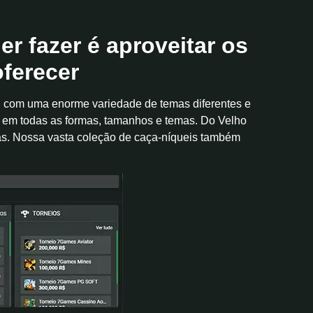
r fazer é aproveitar os
oferecer
l, com uma enorme variedade de temas diferentes e
m em todas as formas, tamanhos e temas. Do Velho
ias. Nossa vasta coleção de caça-níqueis também