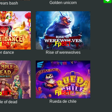
Golden unicorn
ears bash
er dance
Rise of werewolves
Rueda de chile
e of dead