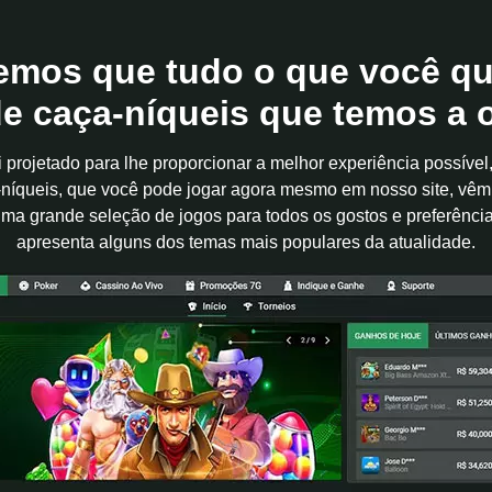
mos que tudo o que você que
e caça-níqueis que temos a 
i projetado para lhe proporcionar a melhor experiência possíve
-níqueis, que você pode jogar agora mesmo em nosso site, vê
uma grande seleção de jogos para todos os gostos e preferênc
apresenta alguns dos temas mais populares da atualidade.