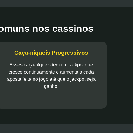
comuns nos cassinos
Caça-níqueis Progressivos
Esses caça-níqueis têm um jackpot que
cresce continuamente e aumenta a cada
aposta feita no jogo até que o jackpot seja
ganho.