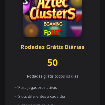
Rodadas Grátis Diárias
50
Rodadas grátis todos os dias
Para jogadores ativos
Slots diferentes a cada dia