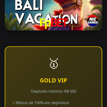
🥇
GOLD VIP
Depósito mínimo: R$ 500
Bônus de 150% em depósitos