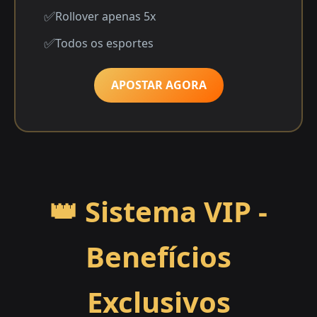
Rollover apenas 5x
Todos os esportes
APOSTAR AGORA
👑 Sistema VIP -
Benefícios
Exclusivos