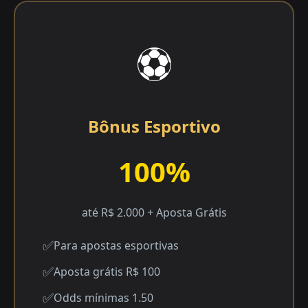
⚽
Bônus Esportivo
100%
até R$ 2.000 + Aposta Grátis
Para apostas esportivas
Aposta grátis R$ 100
Odds mínimas 1.50