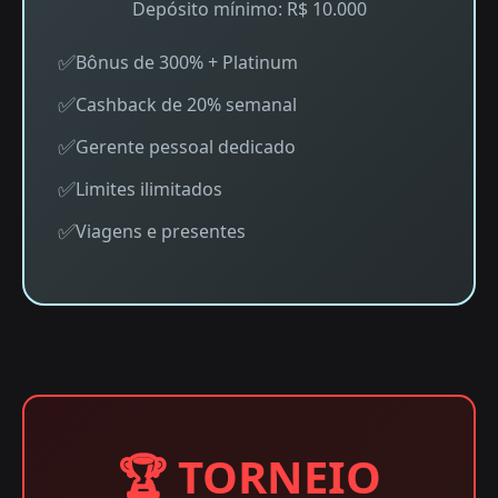
Depósito mínimo: R$ 10.000
Bônus de 300% + Platinum
Cashback de 20% semanal
Gerente pessoal dedicado
Limites ilimitados
Viagens e presentes
🏆 TORNEIO