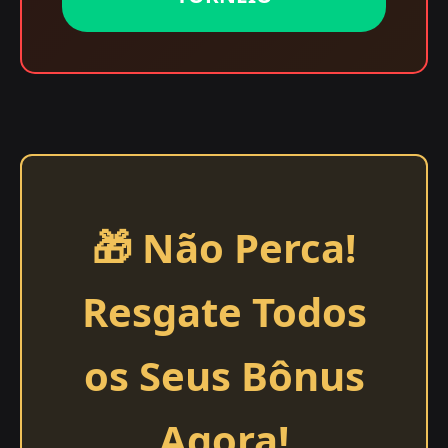
🎁 Não Perca!
Resgate Todos
os Seus Bônus
Agora!