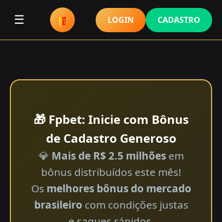
☰
LOGIN
CADASTRO
🎁 Fpbet: Inicie com Bônus
de Cadastro Generoso
💎
Mais de R$ 2.5 milhões
em
bônus distribuídos este mês!
Os
melhores bônus do mercado
brasileiro
com condições justas
e saques rápidos.