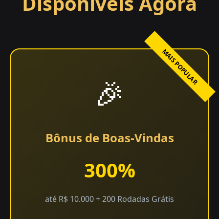
Disponíveis Agora
🎉
Bônus de Boas-Vindas
300%
até R$ 10.000 + 200 Rodadas Grátis