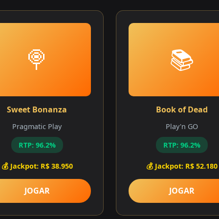
🍭
📚
Sweet Bonanza
Book of Dead
Pragmatic Play
Play'n GO
RTP: 96.2%
RTP: 96.2%
💰 Jackpot: R$ 38.950
💰 Jackpot: R$ 52.180
JOGAR
JOGAR