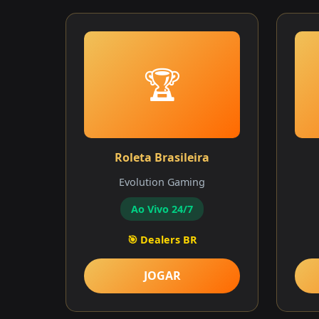
🏆
Roleta Brasileira
Evolution Gaming
Ao Vivo 24/7
🎯 Dealers BR
JOGAR