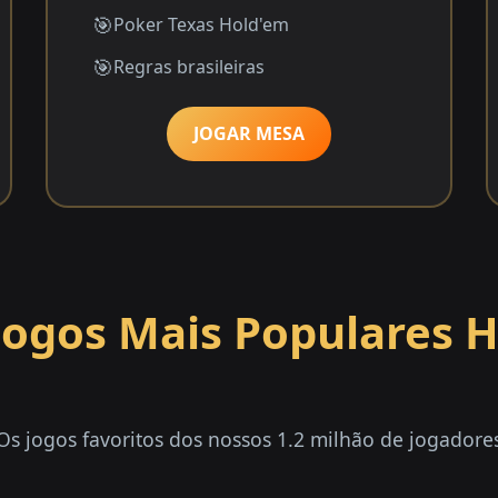
Poker Texas Hold'em
Regras brasileiras
JOGAR MESA
Jogos Mais Populares 
Os jogos favoritos dos nossos 1.2 milhão de jogadore