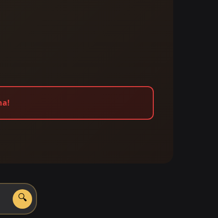
na!
🔍