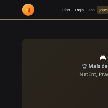
Fpbet
Login
App
Jogos
🎮
🏆
Mais de
NetEnt, Pra