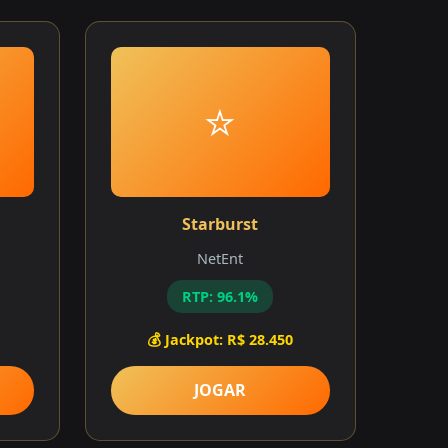
⭐
Starburst
NetEnt
RTP: 96.1%
💰 Jackpot: R$ 28.450
JOGAR