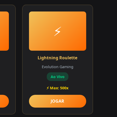
⚡
Lightning Roulette
Evolution Gaming
Ao Vivo
⚡ Max: 500x
JOGAR