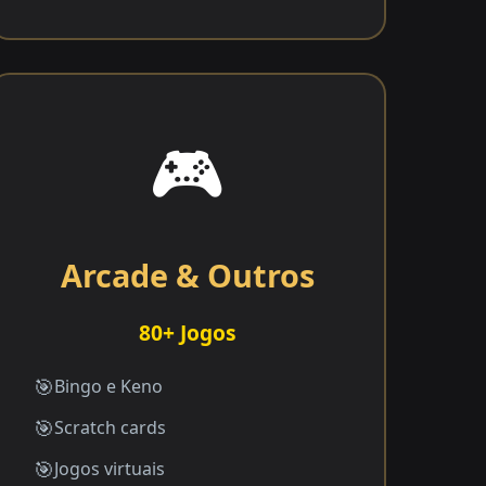
🎮
Arcade & Outros
80+ Jogos
Bingo e Keno
Scratch cards
Jogos virtuais