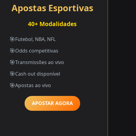
Apostas Esportivas
40+ Modalidades
Futebol, NBA, NFL
Odds competitivas
Transmissões ao vivo
Cash out disponível
Apostas ao vivo
APOSTAR AGORA