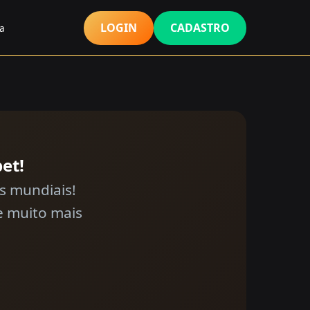
LOGIN
CADASTRO
a
et!
s mundiais!
e muito mais