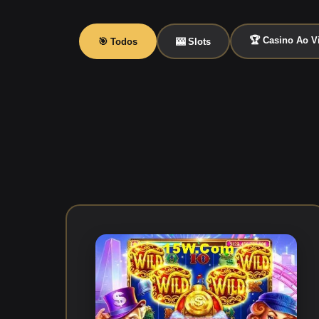
🏆 Casino Ao V
🎯 Todos
🎰 Slots