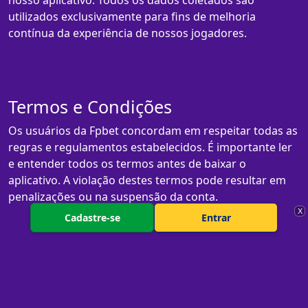
nosso aplicativo. Todos os dados coletados são
utilizados exclusivamente para fins de melhoria
contínua da experiência de nossos jogadores.
Termos e Condições
Os usuários da Fpbet concordam em respeitar todas as
regras e regulamentos estabelecidos. É importante ler
e entender todos os termos antes de baixar o
aplicativo. A violação destes termos pode resultar em
penalizações ou na suspensão da conta.
X
Cadastre-se
Entrar