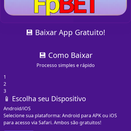
💾 Baixar App Gratuito!
💾 Como Baixar
Processo simples e rápido
1
2
3
📱 Escolha seu Dispositivo
Android/iOS
Selecione sua plataforma: Android para APK ou iOS
para acesso via Safari. Ambos são gratuitos!