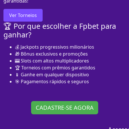
garantidas!
Ver Torneios
🏆 Por que escolher a Fpbet para
ganhar?
💰 Jackpots progressivos milionários
🎁 Bônus exclusivos e promoções
🎰 Slots com altos multiplicadores
🏆 Torneios com prêmios garantidos
📱 Ganhe em qualquer dispositivo
🎯 Pagamentos rápidos e seguros
CADASTRE-SE AGORA