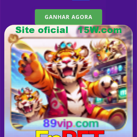
GANHAR AGORA