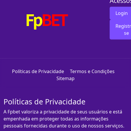
Acesso
Login
Registr
se
Políticas de Privacidade
Termos e Condições
Sitemap
Políticas de Privacidade
A Fpbet valoriza a privacidade de seus usuários e está
empenhada em proteger todas as informações
pessoais fornecidas durante o uso de nossos serviços.