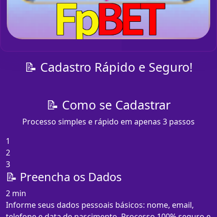
📝 Cadastro Rápido e Seguro!
📝 Como se Cadastrar
Processo simples e rápido em apenas 3 passos
1
2
3
📝 Preencha os Dados
2 min
Informe seus dados pessoais básicos: nome, email,
telefone e data de nascimento. Processo 100% seguro e