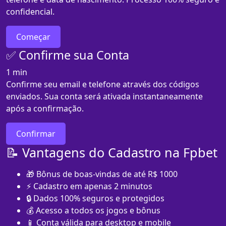
confidencial.
Começar
✅ Confirme sua Conta
1 min
Confirme seu email e telefone através dos códigos
enviados. Sua conta será ativada instantaneamente
após a confirmação.
Confirmar
📝 Vantagens do Cadastro na Fpbet
🎁 Bônus de boas-vindas de até R$ 1000
⚡ Cadastro em apenas 2 minutos
🔒 Dados 100% seguros e protegidos
💰 Acesso a todos os jogos e bônus
📱 Conta válida para desktop e mobile