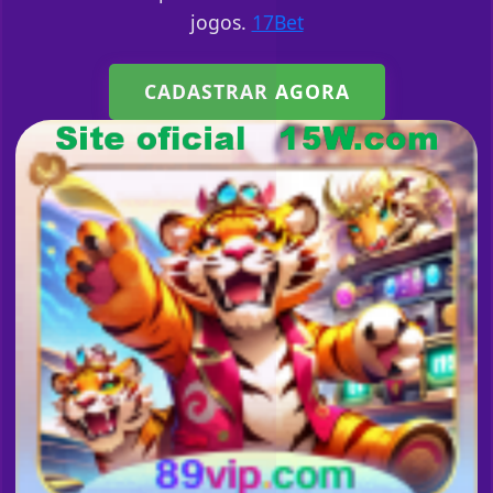
jogos.
17Bet
CADASTRAR AGORA