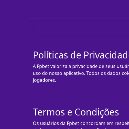
Políticas de Privacida
A Fpbet valoriza a privacidade de seus usu
uso do nosso aplicativo. Todos os dados col
jogadores.
Termos e Condições
Os usuários da Fpbet concordam em respeita