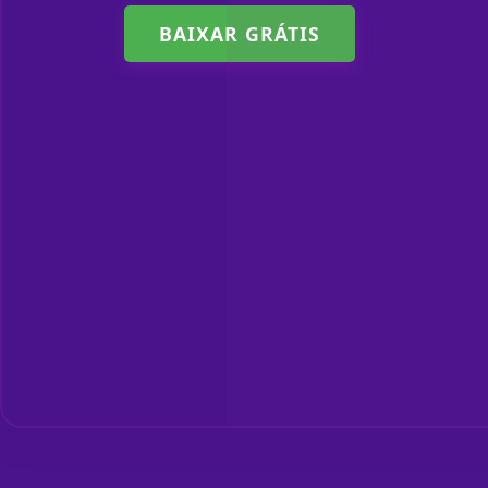
BAIXAR GRÁTIS