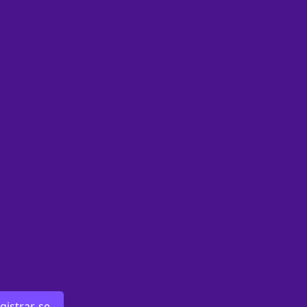
gistrar-se