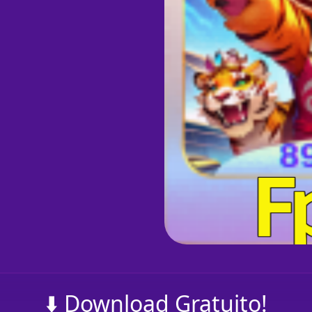
⬇️ Download Gratuito!